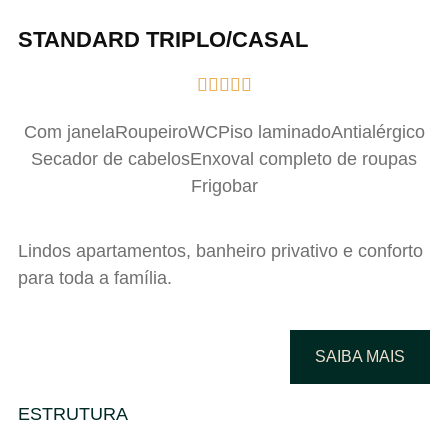
STANDARD TRIPLO/CASAL





Com janela
Roupeiro
WC
Piso laminado
Antialérgico
Secador de cabelos
Enxoval completo de roupas
Frigobar
Lindos apartamentos, banheiro privativo e conforto
para toda a família.
SAIBA MAIS
ESTRUTURA