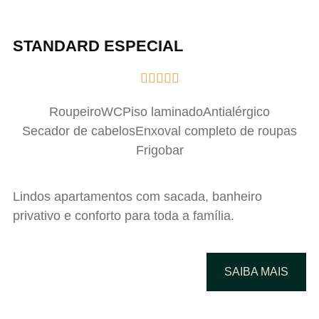
STANDARD ESPECIAL





Roupeiro
WC
Piso laminado
Antialérgico
Secador de cabelos
Enxoval completo de roupas
Frigobar
Lindos apartamentos com sacada, banheiro
privativo e conforto para toda a família.
SAIBA MAIS