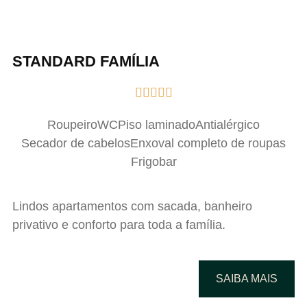
STANDARD FAMÍLIA





Roupeiro
WC
Piso laminado
Antialérgico
Secador de cabelos
Enxoval completo de roupas
Frigobar
Lindos apartamentos com sacada, banheiro
privativo e conforto para toda a família.
SAIBA MAIS